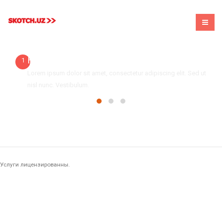
How to get start
1
Lorem ipsum dolor sit amet, consectetur adipiscing elit. Sed ut
nisl nunc. Vestibulum.
Услуги лицензированны.